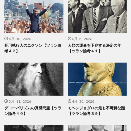
6月 10, 2026
6月 8, 2026
死刑執行人のニクソン【ツラン論
人類の運命を予兆する決定の年
考４２】
【ツラン論考４１】
5月 11, 2026
4月 30, 2026
グローバリズムの真贋問題【ツラ
モヘンジョダロの最も不可解な謎
ン論考４０】
【ツラン論考３９】