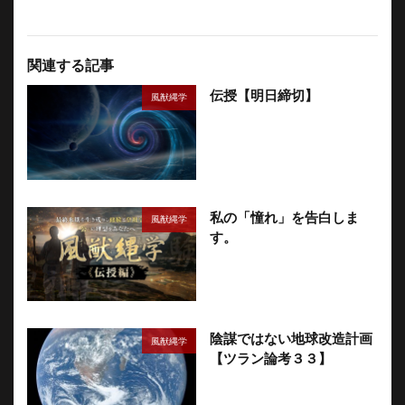
関連する記事
伝授【明日締切】
風猷縄学
私の「憧れ」を告白しま
風猷縄学
す。
陰謀ではない地球改造計画
風猷縄学
【ツラン論考３３】