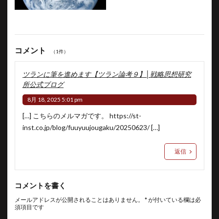
コメント
（1件）
ツランに筆を進めます【ツラン論考９】│戦略思想研究
所公式ブログ
8月 18, 2025 5:01 pm
[…] こちらのメルマガです。
https://st-
inst.co.jp/blog/fuuyuujougaku/20250623/
[…]
返信
コメントを書く
メールアドレスが公開されることはありません。
*
が付いている欄は必
須項目です