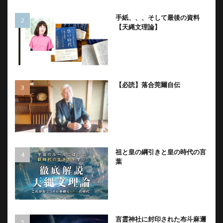
手紙、、、そして最後の資料
【天縄文理論】
【必読】落合莞爾自伝
祖と皇の綱引きと皇の時代の言
葉
言霊神社に封印された布斗麻邇