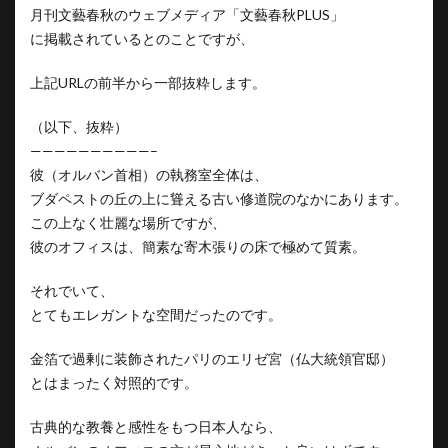
月刊文藝春秋のウェブメディア「文藝春秋PLUS」
に掲載されているとのことですが、
上記URLの前半から一部抜粋します。
（以下、抜粋）
——————————–
彼（オルバン首相）の執務室全体は、
ブダペストの丘の上に聳える古い修道院のなかにあります。
この上なく壮麗な場所ですが、
彼のオフィスは、簡素な寄木張りの床で極めて質素。
それでいて、
とてもエレガントな空間だったのです。
金箔で過剰に装飾されたパリのエリゼ宮（仏大統領官邸）
とはまったく対照的です。
古典的な教養と感性をもつ日本人なら、