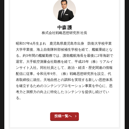
中森 護
株式会社戦略思想研究所 社長
昭和57年6月生まれ 鹿児島県鹿児島市出身 防衛大学校卒業
大学卒業後、海上自衛隊幹部候補生学校を経て、艦艇乗組とな
る。約5年間の艦艇勤務では、護衛艦航海長を最後に2等海尉で
退官。大手航空測量会社勤務を経て、平成25年（株）リアルイ
ンサイト入社。同社社員として、政治・経済・歴史関連の情報
配信に従事。令和元年9月、（株）戦略思想研究所を設立、代
表取締役に就任。天地自然との調和を実現する新しい思想体系
を確立するためのコンテンツプロモーション事業を中心に、思
考力と洞察力の向上に特化したコンテンツを提供し続けてい
る。
投稿一覧へ