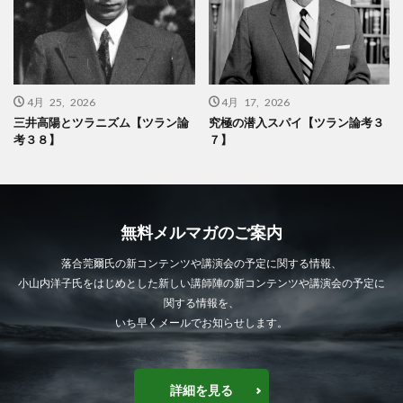
4月 25, 2026
4月 17, 2026
三井高陽とツラニズム【ツラン論
究極の潜入スパイ【ツラン論考３
考３８】
７】
無料メルマガのご案内
落合莞爾氏の新コンテンツや講演会の予定に関する情報、
小山内洋子氏をはじめとした新しい講師陣の新コンテンツや講演会の予定に
関する情報を、
いち早くメールでお知らせします。
詳細を見る