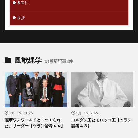
象遊社
挨拶
風猷縄学
の最新記事8件
6月 19, 2026
6月 16, 2026
薩摩ワンワールドと「つくられ
ヨルダン王とモロッコ王【ツラン
た」リーダー【ツラン論考４４】
論考４３】