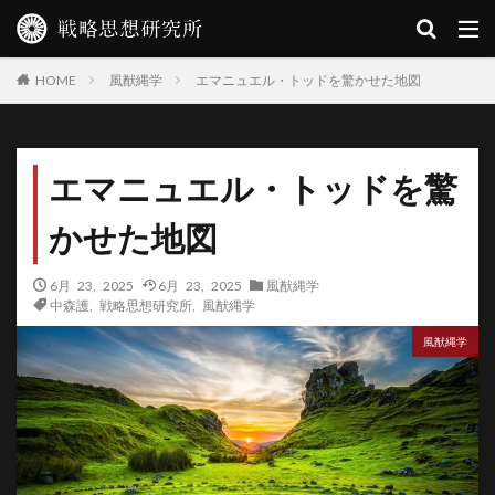
風猷縄学
エマニュエル・トッドを驚かせた地図
HOME
エマニュエル・トッドを驚
かせた地図
6月 23, 2025
6月 23, 2025
風猷縄学
中森護
,
戦略思想研究所
,
風猷縄学
風猷縄学