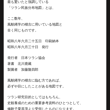
最も驚いたと強調している
「ツラン民族分布地図」とは、
ここ数年、
風猷縄学の稽古に用いている地図と
全く同じものです。
昭和八年六月二十五日 印刷納本
昭和八年六月三十日 発行
発行者 日本ツラン協会
著書 北川鹿藏
製圖者 加藤隆四郎
風猷縄学の稽古に臨む方であれば、
必ずや目にしたことがある地図です。
ツラン研究目的としてはもちろん、
史観養成のための重要参考資料のひとつとして、
修験子栗原茂より受領したものになります。