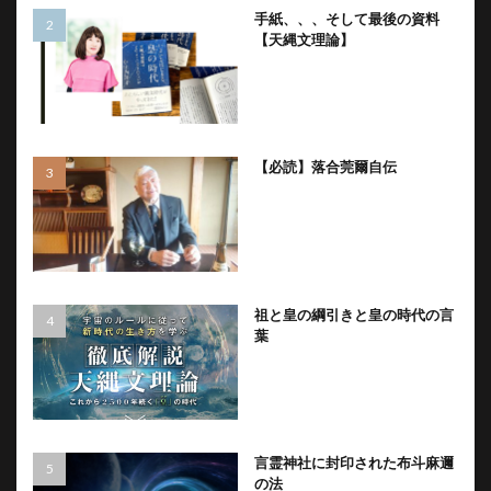
手紙、、、そして最後の資料
【天縄文理論】
【必読】落合莞爾自伝
祖と皇の綱引きと皇の時代の言
葉
言霊神社に封印された布斗麻邇
の法