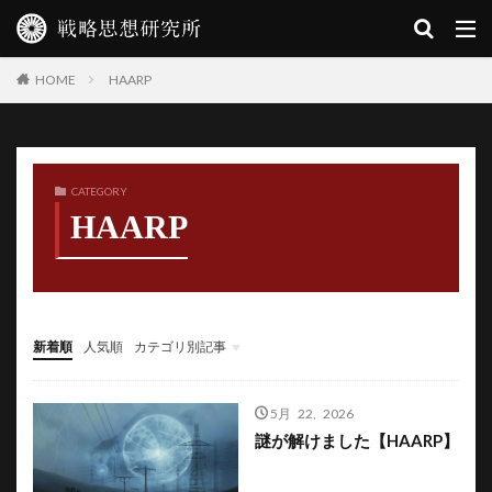
HAARP
HOME
CATEGORY
HAARP
新着順
人気順
カテゴリ別記事
文明地政學叢書第一輯『歴史の闇を禊祓う』
文明地政學叢書第二輯『超克の型示し』
修験子栗原茂
5月 22, 2026
謎が解けました【HAARP】