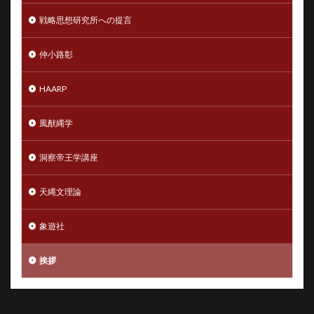
戦略思想研究所への提言
仲小路彰
HAARP
風猷縄学
洞察帝王学講座
天縄文理論
象遊社
挨拶