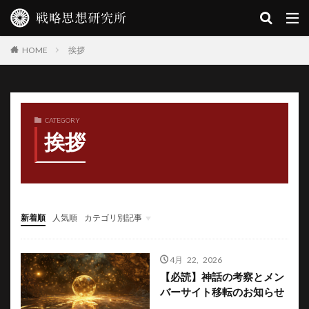
挨拶
HOME
CATEGORY
挨拶
新着順
人気順
カテゴリ別記事
文明地政學叢書第一輯『歴史の闇を禊祓う』
文明地政學叢書第二輯『超克の型示し』
修験子栗原茂
4月 22, 2026
【必読】神話の考察とメン
バーサイト移転のお知らせ