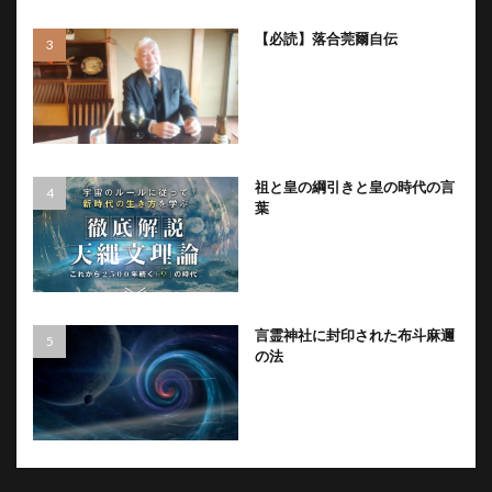
【必読】落合莞爾自伝
祖と皇の綱引きと皇の時代の言
葉
言霊神社に封印された布斗麻邇
の法