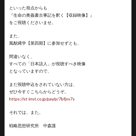
といった視点からも
『生命の奥義書古事記を釈く【収録映像】』
をご視聴くださいませ。
また、
風猷縄学【第四期】に参加せずとも、
間違いなく、
すべての「日本語人」が視聴すべき映像
となっていますので、
まだ視聴申込をされていない方は、
ぜひ今すぐこちらからどうぞ。
https://st-inst.co.jp/pay/p/7bfjvv7s
それでは、また。
戦略思想研究所 中森護