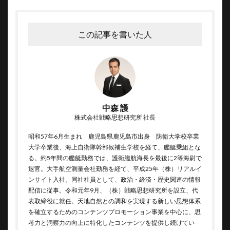
この記事を書いた人
中森 護
株式会社戦略思想研究所 社長
昭和57年6月生まれ 鹿児島県鹿児島市出身 防衛大学校卒業
大学卒業後、海上自衛隊幹部候補生学校を経て、艦艇乗組とな
る。約5年間の艦艇勤務では、護衛艦航海長を最後に2等海尉で
退官。大手航空測量会社勤務を経て、平成25年（株）リアルイ
ンサイト入社。同社社員として、政治・経済・歴史関連の情報
配信に従事。令和元年9月、（株）戦略思想研究所を設立、代
表取締役に就任。天地自然との調和を実現する新しい思想体系
を確立するためのコンテンツプロモーション事業を中心に、思
考力と洞察力の向上に特化したコンテンツを提供し続けてい