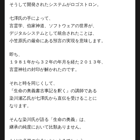
そうして開発されたシステムがロゴストロン。
七澤氏の手によって、
言霊学、伯家神道、ソフトウェアの世界が、
デジタルシステムとして統合されたことは、
小笠原氏の厳命にある預言の実現を意味します。
即ち、
１９８１年から３２年の年月を経た２０１３年、
言霊神社の封印が解かれたのです。
それと時を同じくして、
『生命の奥義書古事記を釈く』の講師である
染川瀬乙氏が七澤氏から直伝を受けることに
なります。
そんな染川氏が語る「生命の奥義」は、
継承の純度において比類ありません。