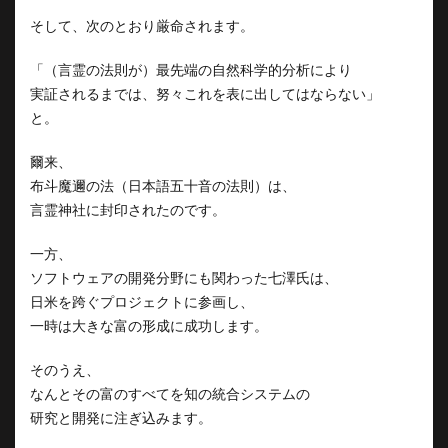
そして、次のとおり厳命されます。
「（言霊の法則が）最先端の自然科学的分析により
実証されるまでは、努々これを表に出してはならない」
と。
爾来、
布斗魔邇の法（日本語五十音の法則）は、
言霊神社に封印されたのです。
一方、
ソフトウェアの開発分野にも関わった七澤氏は、
日米を跨ぐプロジェクトに参画し、
一時は大きな富の形成に成功します。
そのうえ、
なんとその富のすべてを知の統合システムの
研究と開発に注ぎ込みます。