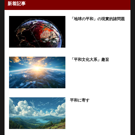
新着記事
「地球の平和」の現實的諸問題
「平和文化大系」趣旨
平和に寄す