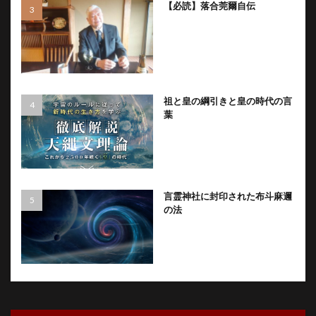
【必読】落合莞爾自伝
祖と皇の綱引きと皇の時代の言
葉
言霊神社に封印された布斗麻邇
の法