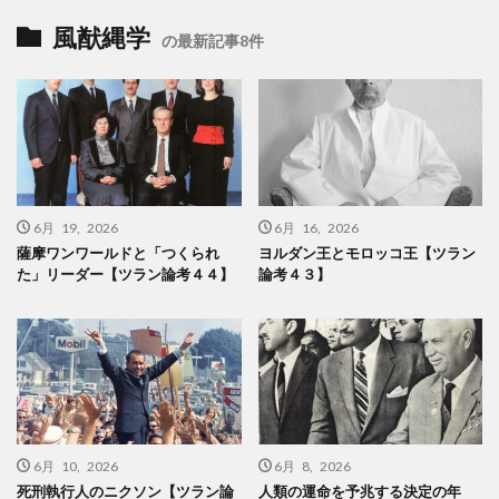
風猷縄学
の最新記事8件
6月 19, 2026
6月 16, 2026
薩摩ワンワールドと「つくられ
ヨルダン王とモロッコ王【ツラン
た」リーダー【ツラン論考４４】
論考４３】
6月 10, 2026
6月 8, 2026
死刑執行人のニクソン【ツラン論
人類の運命を予兆する決定の年