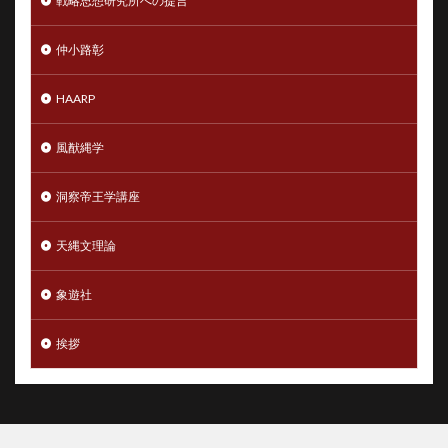
戦略思想研究所への提言
仲小路彰
HAARP
風猷縄学
洞察帝王学講座
天縄文理論
象遊社
挨拶