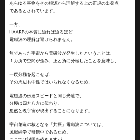
あらゆる事物をその根源から理解する上の正規の出発点
であるとされています。
一方、
HAARPの本質に迫れば迫るほど
電磁波の理解は避けられません。
無であった宇宙から電磁波が発生したということは、
１カ所で空間が歪み、正と負に分極したことを意味し、
一度分極を起こせば、
その周辺も中性ではいられなくなるため、
電磁波の伝達スピードと同じ光速で、
分極は四方八方に伝わり、
忽然と現宇宙が現出することになります。
宇宙創造の核となる「共振」電磁波については、
風猷縄学で研鑽中であるため、
ここでは説明を省きますが、