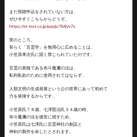
まだ視聴申込をされていない方は、
ぜひ今すぐこちらからどうぞ。
https://st-inst.co.jp/pay/p/7bfjvv7s
実のところ、
長らく「言霊学」を無用心に広めることは、
小笠原孝次氏に固く禁じられていたのです。
言霊の真髄である布斗魔邇の法は、
私利私欲のために使用されてはならず、
人類文明の生成発展という公の世界にあって初めて
力を発揮するからです。
小笠原氏７８歳、七澤賢治氏３４歳の時、
布斗魔邇の法を後世に残すため、
小笠原氏は七澤氏に言霊神社の創設と
神剣の製作を命じたとされます。