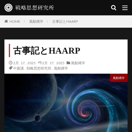
風猷縄学
古事記とHAARP
HOME
古事記とHAARP
2月 17, 2025
2月 17, 2025
風猷縄学
中森護
,
戦略思想研究所
,
風猷縄学
風猷縄学