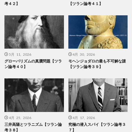
考４２】
【ツラン論考４１】
5月 11, 2026
4月 30, 2026
グローバリズムの真贋問題【ツラ
モヘンジョダロの最も不可解な謎
ン論考４０】
【ツラン論考３９】
4月 25, 2026
4月 17, 2026
三井高陽とツラニズム【ツラン論
究極の潜入スパイ【ツラン論考３
考３８】
７】