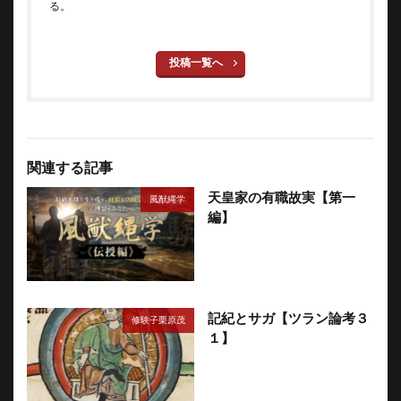
る。
投稿一覧へ
関連する記事
天皇家の有職故実【第一
風猷縄学
編】
記紀とサガ【ツラン論考３
修験子栗原茂
１】