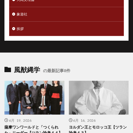
象遊社
挨拶
風猷縄学
の最新記事8件
6月 19, 2026
6月 16, 2026
薩摩ワンワールドと「つくられ
ヨルダン王とモロッコ王【ツラン
た」リーダー【ツラン論考４４】
論考４３】