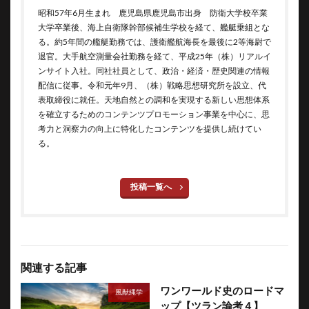
昭和57年6月生まれ 鹿児島県鹿児島市出身 防衛大学校卒業
大学卒業後、海上自衛隊幹部候補生学校を経て、艦艇乗組とな
る。約5年間の艦艇勤務では、護衛艦航海長を最後に2等海尉で
退官。大手航空測量会社勤務を経て、平成25年（株）リアルイ
ンサイト入社。同社社員として、政治・経済・歴史関連の情報
配信に従事。令和元年9月、（株）戦略思想研究所を設立、代
表取締役に就任。天地自然との調和を実現する新しい思想体系
を確立するためのコンテンツプロモーション事業を中心に、思
考力と洞察力の向上に特化したコンテンツを提供し続けてい
る。
投稿一覧へ
関連する記事
ワンワールド史のロードマ
風猷縄学
ップ【ツラン論考４】