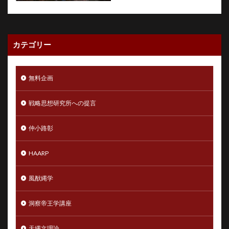
カテゴリー
無料企画
戦略思想研究所への提言
仲小路彰
HAARP
風猷縄学
洞察帝王学講座
天縄文理論