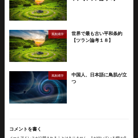
世界で最も古い平和条約
風猷縄学
【ツラン論考１８】
中国人、日本語に鳥肌が立
風猷縄学
つ
コメントを書く
メールアドレスが公開されることはありません。
*
が付いている欄は必