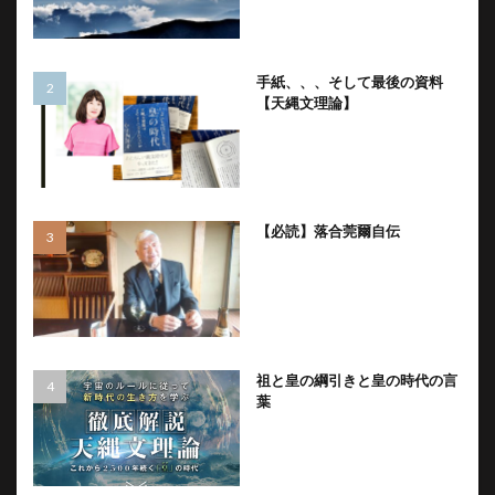
手紙、、、そして最後の資料
【天縄文理論】
【必読】落合莞爾自伝
祖と皇の綱引きと皇の時代の言
葉