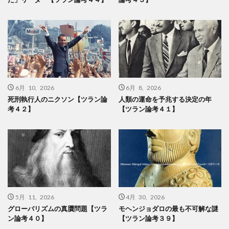
6月 10, 2026
6月 8, 2026
死刑執行人のニクソン【ツラン論
人類の運命を予兆する決定の年
考４２】
【ツラン論考４１】
5月 11, 2026
4月 30, 2026
グローバリズムの真贋問題【ツラ
モヘンジョダロの最も不可解な謎
ン論考４０】
【ツラン論考３９】