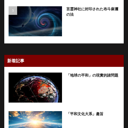
言霊神社に封印された布斗麻邇
の法
新着記事
「地球の平和」の現實的諸問題
「平和文化大系」趣旨