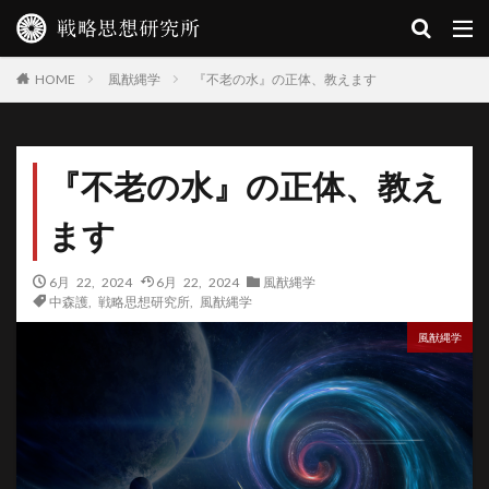
風猷縄学
『不老の水』の正体、教えます
HOME
『不老の水』の正体、教え
ます
6月 22, 2024
6月 22, 2024
風猷縄学
中森護
,
戦略思想研究所
,
風猷縄学
風猷縄学