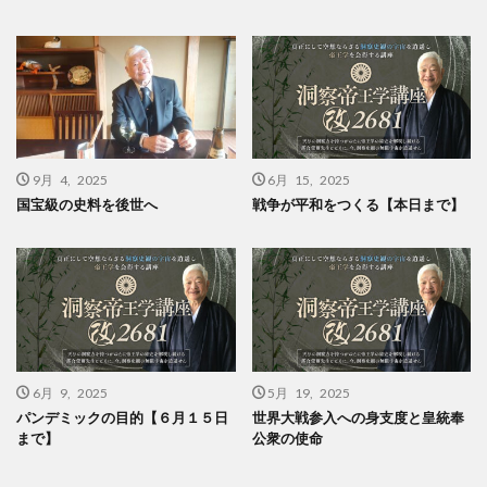
9月 4, 2025
6月 15, 2025
国宝級の史料を後世へ
戦争が平和をつくる【本日まで】
6月 9, 2025
5月 19, 2025
パンデミックの目的【６月１５日
世界大戦参入への身支度と皇統奉
まで】
公衆の使命