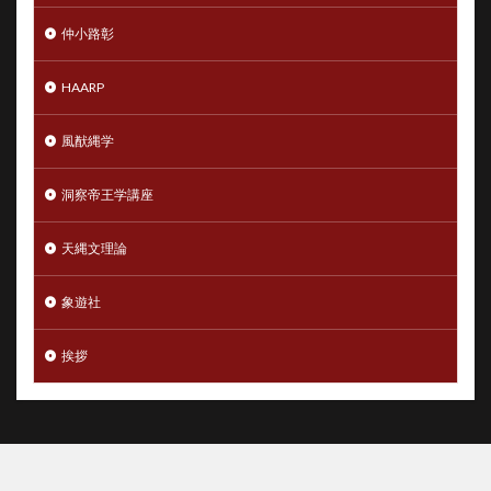
仲小路彰
HAARP
風猷縄学
洞察帝王学講座
天縄文理論
象遊社
挨拶