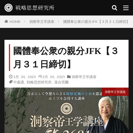
洞察帝王学講座
國體奉公衆の親分JFK【３月３１日締切】
HOME
國體奉公衆の親分JFK【３
月３１日締切】
3月 30, 2025
3月 30, 2025
洞察帝王学講座
中森護
,
戦略思想研究所
,
落合莞爾
洞察帝王学講座