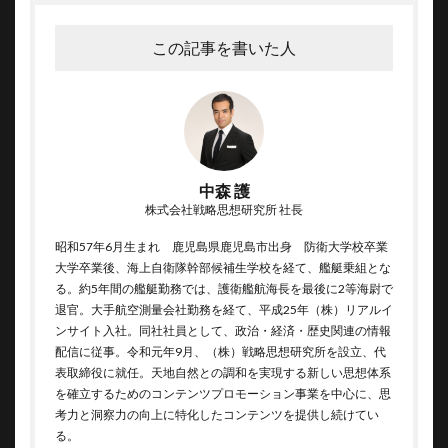
この記事を書いた人
中森 護
株式会社戦略思想研究所 社長
昭和57年6月生まれ 鹿児島県鹿児島市出身 防衛大学校卒業
大学卒業後、海上自衛隊幹部候補生学校を経て、艦艇乗組とな
る。約5年間の艦艇勤務では、護衛艦航海長を最後に2等海尉で
退官。大手航空測量会社勤務を経て、平成25年（株）リアルイ
ンサイト入社。同社社員として、政治・経済・歴史関連の情報
配信に従事。令和元年9月、（株）戦略思想研究所を設立、代
表取締役に就任。天地自然との調和を実現する新しい思想体系
を確立するためのコンテンツプロモーション事業を中心に、思
考力と洞察力の向上に特化したコンテンツを提供し続けてい
る。