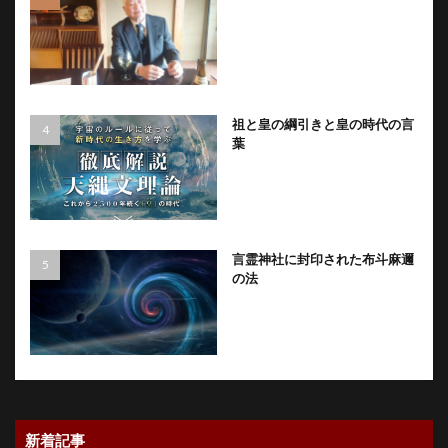
祖と皇の綱引きと皇の時代の言
葉
言霊神社に封印された布斗麻邇
の法
新着記事