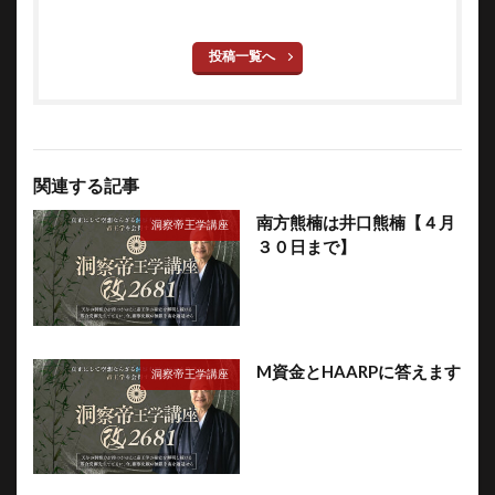
投稿一覧へ
関連する記事
南方熊楠は井口熊楠【４月
洞察帝王学講座
３０日まで】
M資金とHAARPに答えます
洞察帝王学講座