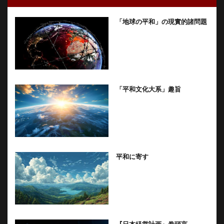
「地球の平和」の現實的諸問題
「平和文化大系」趣旨
平和に寄す
『日本経営計画』巻頭言