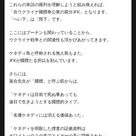
これらの単語の羅列を理解しようと組み換えれば、
「在ウクライナ國體奉公衆の親分JFK」となります。
「へい下」は「陛下」です。
ここにはプーチンも関わっていることから、
ウクライナ戦争との関連性も浮かびあがってきます。
ケネディ島と呼称される無人島もまた、
JFKが國體たる所以を刻んでいます。
さらには、
落合先生が「國體」と呼ぶ筋からは、
「ケネディは目前で死ぬ事あっても
遠目で生きようとする國體的タイプ」
「名優ケネディには消える価値あった」
「ケネディを明殺した捜査の証拠資料は
ホワイトハウスの意でエドガーの手に隠蔽された」