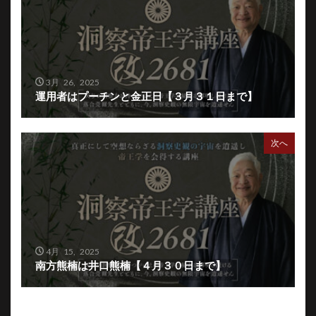
3月 26, 2025
運用者はプーチンと金正日【３月３１日まで】
次へ
4月 15, 2025
南方熊楠は井口熊楠【４月３０日まで】